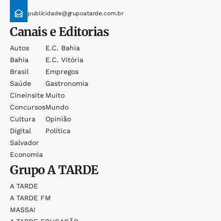
publicidade@grupoatarde.com.br
Canais e Editorias
Autos
E.c. Bahia
Bahia
E.c. Vitória
Brasil
Empregos
Saúde
Gastronomia
Cineinsite
Muito
Concursos
Mundo
Cultura
Opinião
Digital
Política
Salvador
Economia
Grupo
A TARDE
A TARDE
A TARDE FM
MASSA!