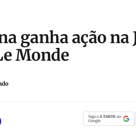
na ganha ação na 
 Le Monde
ado
Siga o
A TARDE
no
Google