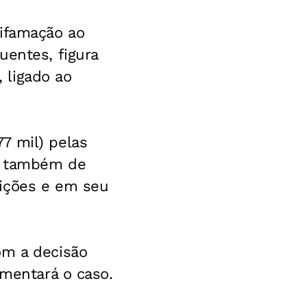
difamação ao
uentes, figura
 ligado ao
7 mil) pelas
rá também de
dições e em seu
om a decisão
omentará o caso.