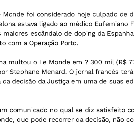
e Monde
foi considerado hoje culpado de 
elona estava ligado ao médico Eufemiano F
 maiores escândalo de doping da Espanha,
rto com a Operação Porto.
ona multou o
Le Monde
em ? 300 mil (R$ 77
 por Stephane Menard. O jornal francês te
a da decisão da Justiça em uma de suas e
um comunicado no qual se diz satisfeito c
onde
, que pode recorrer da decisão, não c