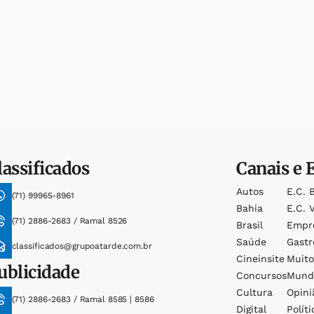
lassificados
Canais e 
Autos
E.c. 
(71) 99965-8961
Bahia
E.c. V
(71) 2886-2683 / Ramal 8526
Brasil
Empr
Saúde
Gast
classificados@grupoatarde.com.br
Cineinsite
Muit
ublicidade
Concursos
Mund
Cultura
Opini
(71) 2886-2683 / Ramal 8585 | 8586
Digital
Políti