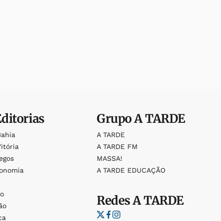
Editorias
Grupo
A TARDE
Bahia
A TARDE
itória
A TARDE FM
egos
MASSA!
ronomia
A TARDE EDUCAÇÃO
o
o
Redes
A TARDE
ão
ca