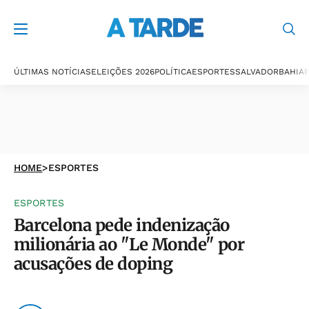
ÚLTIMAS NOTÍCIAS
ELEIÇÕES 2026
POLÍTICA
ESPORTES
SALVADOR
BAHIA
P
HOME
>
ESPORTES
ESPORTES
Barcelona pede indenização
milionária ao "Le Monde" por
acusações de doping