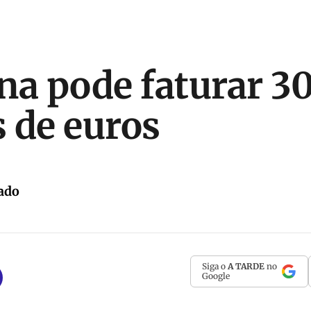
na pode faturar 3
 de euros
ado
Siga o
A TARDE
no
Google