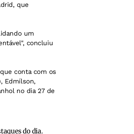
drid, que
olidando um
ntável", concluiu
 que conta com os
), Edmílson,
anhol no dia 27 de
staques do dia.