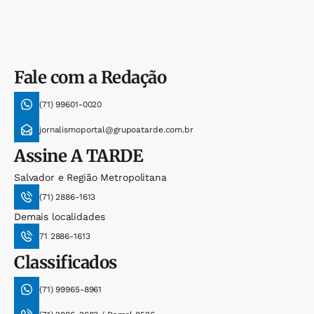
Fale com a Redação
(71) 99601-0020
jornalismoportal@grupoatarde.com.br
Assine
A TARDE
Salvador e Região Metropolitana
(71) 2886-1613
Demais localidades
71 2886-1613
Classificados
(71) 99965-8961