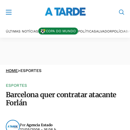
COPA DO MUNDO
ÚLTIMAS NOTÍCIAS
POLÍTICA
SALVADOR
POLÍCIA
BA
HOME
>
ESPORTES
ESPORTES
Barcelona quer contratar atacante
Forlán
Por
Agencia Estado
22/05/2006 - 16:06 h