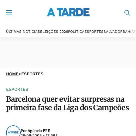
ÚLTIMAS NOTÍCIAS
ELEIÇÕES 2026
POLÍTICA
ESPORTES
SALVADOR
BAHIA
P
HOME
>
ESPORTES
ESPORTES
Barcelona quer evitar surpresas na
primeira fase da Liga dos Campeões
Por
Agência EFE
28/08/2008 - 17:56 h