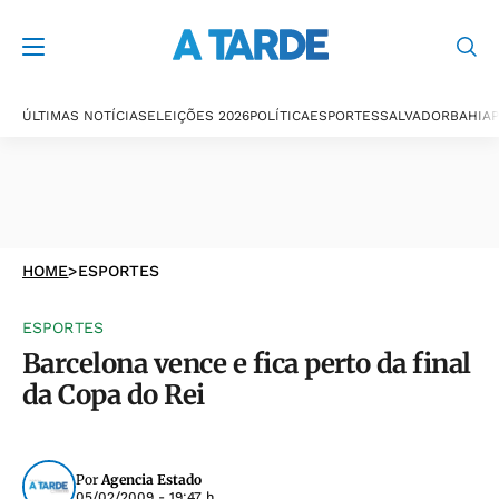
ÚLTIMAS NOTÍCIAS
ELEIÇÕES 2026
POLÍTICA
ESPORTES
SALVADOR
BAHIA
P
HOME
>
ESPORTES
ESPORTES
Barcelona vence e fica perto da final
da Copa do Rei
Por
Agencia Estado
05/02/2009 - 19:47 h