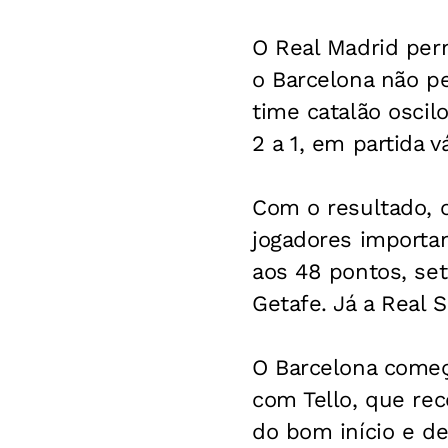
O Real Madrid per
o Barcelona não pe
time catalão osci
2 a 1, em partida v
Com o resultado, 
jogadores importan
aos 48 pontos, se
Getafe. Já a Real 
O Barcelona começo
com Tello, que rec
do bom início e de