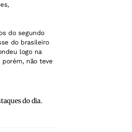
es,
tos do segundo
se do brasileiro
pondeu logo na
, porém, não teve
staques do dia.