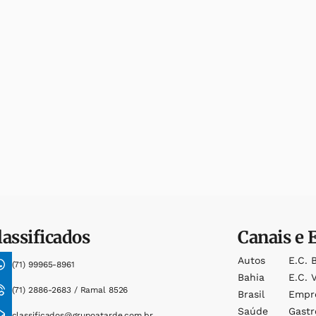
lassificados
Canais e 
Autos
E.c. 
(71) 99965-8961
Bahia
E.c. V
(71) 2886-2683 / Ramal 8526
Brasil
Empr
Saúde
Gast
classificados@grupoatarde.com.br