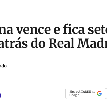
na vence e fica set
atrás do Real Mad
ado
Siga o
A TARDE
no
Google