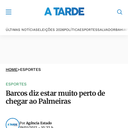
ÚLTIMAS NOTÍCIAS
ELEIÇÕES 2026
POLÍTICA
ESPORTES
SALVADOR
BAHIA
P
HOME
>
ESPORTES
ESPORTES
Barcos diz estar muito perto de
chegar ao Palmeiras
Por
Agência Estado
19/01/2012 - 10:32 h