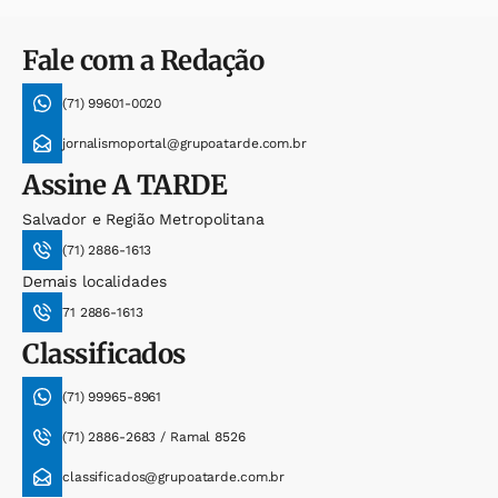
Fale com a Redação
(71) 99601-0020
jornalismoportal@grupoatarde.com.br
Assine
A TARDE
Salvador e Região Metropolitana
(71) 2886-1613
Demais localidades
71 2886-1613
Classificados
(71) 99965-8961
(71) 2886-2683 / Ramal 8526
classificados@grupoatarde.com.br