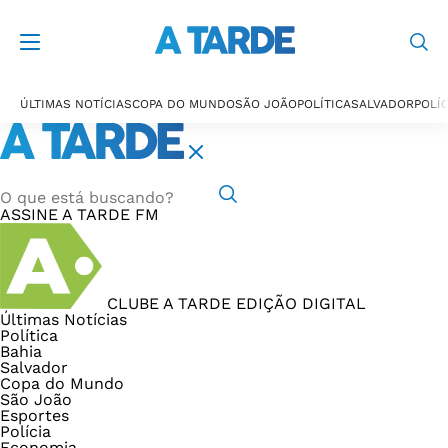
ÚLTIMAS NOTÍCIAS
COPA DO MUNDO
SÃO JOÃO
POLÍTICA
SALVADOR
POLÍC
ASSINE
A TARDE FM
CLUBE A TARDE
EDIÇÃO DIGITAL
Últimas Notícias
Política
Bahia
Salvador
Copa do Mundo
São João
Esportes
Polícia
Economia