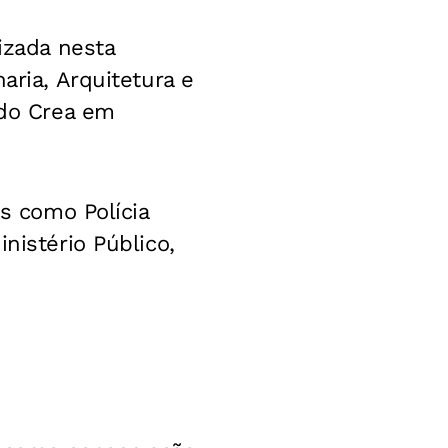
izada nesta
aria, Arquitetura e
 do Crea em
os como Polícia
nistério Público,