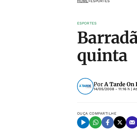
HOME
>
ESPORTES
ESPORTES
Barradã
quinta
Por
A Tarde On 
14/05/2008 - 11:16 h
| A
OUÇA
COMPARTILHE