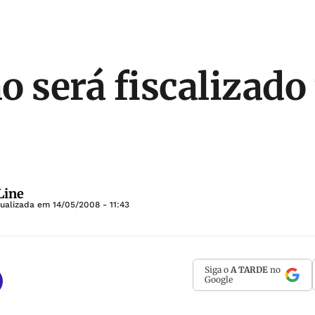
o será fiscalizado
Line
tualizada em
14/05/2008 - 11:43
Siga o
A TARDE
no
Google