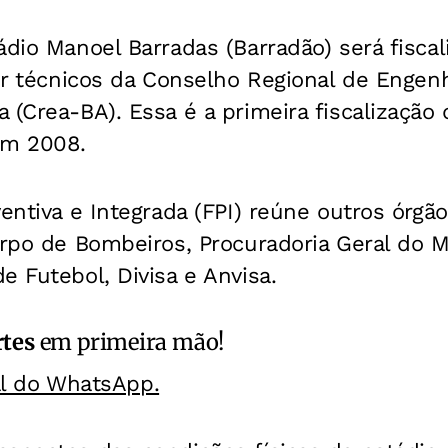
ádio Manoel Barradas (Barradão) será fiscal
por técnicos da Conselho Regional de Engenh
 (Crea-BA). Essa é a primeira fiscalização
em 2008.
ventiva e Integrada (FPI) reúne outros órgã
orpo de Bombeiros, Procuradoria Geral do Mi
e Futebol, Divisa e Anvisa.
rtes
em primeira mão!
al do WhatsApp.