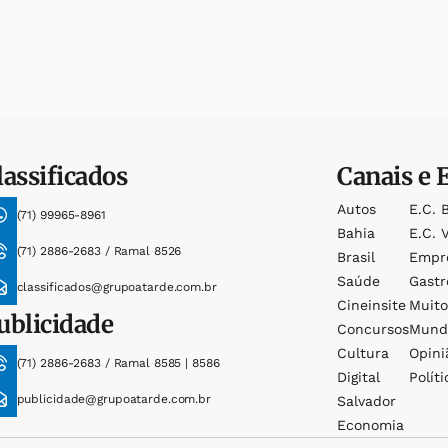
lassificados
Canais e 
Autos
E.c. 
(71) 99965-8961
Bahia
E.c. V
(71) 2886-2683 / Ramal 8526
Brasil
Empr
Saúde
Gast
classificados@grupoatarde.com.br
Cineinsite
Muit
ublicidade
Concursos
Mund
Cultura
Opini
(71) 2886-2683 / Ramal 8585 | 8586
Digital
Políti
publicidade@grupoatarde.com.br
Salvador
Economia