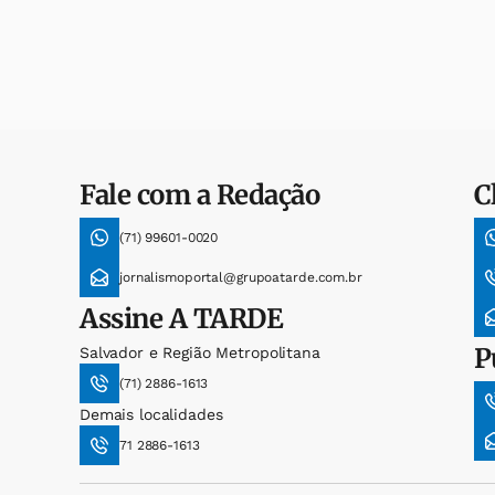
Fale com a Redação
C
(71) 99601-0020
jornalismoportal@grupoatarde.com.br
Assine
A TARDE
P
Salvador e Região Metropolitana
(71) 2886-1613
Demais localidades
71 2886-1613