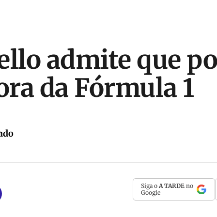
ello admite que p
fora da Fórmula 1
ado
Siga o
A TARDE
no
Google