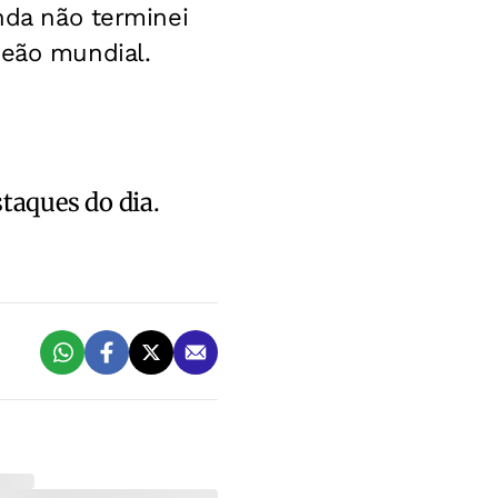
inda não terminei
peão mundial.
staques do dia.