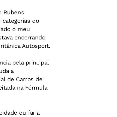
to Rubens
s categorias do
açado o meu
stava encerrando
britânica Autosport.
cia pela principal
uda a
al de Carros de
itada na Fórmula
idade eu faria