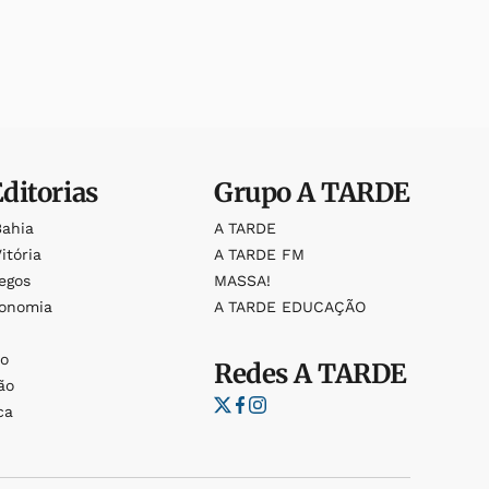
Editorias
Grupo
A TARDE
Bahia
A TARDE
itória
A TARDE FM
egos
MASSA!
ronomia
A TARDE EDUCAÇÃO
o
o
Redes
A TARDE
ão
ca