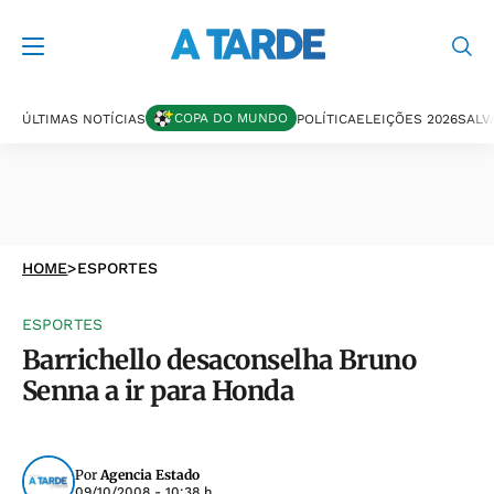
COPA DO MUNDO
ÚLTIMAS NOTÍCIAS
POLÍTICA
ELEIÇÕES 2026
SALV
HOME
>
ESPORTES
ESPORTES
Barrichello desaconselha Bruno
Senna a ir para Honda
Por
Agencia Estado
09/10/2008 - 10:38 h