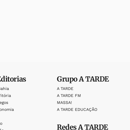
Editorias
Grupo
A TARDE
Bahia
A TARDE
itória
A TARDE FM
egos
MASSA!
ronomia
A TARDE EDUCAÇÃO
o
o
Redes
A TARDE