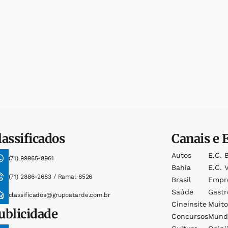
lassificados
Canais e 
Autos
E.c. 
(71) 99965-8961
Bahia
E.c. V
(71) 2886-2683 / Ramal 8526
Brasil
Empr
Saúde
Gast
classificados@grupoatarde.com.br
Cineinsite
Muit
ublicidade
Concursos
Mund