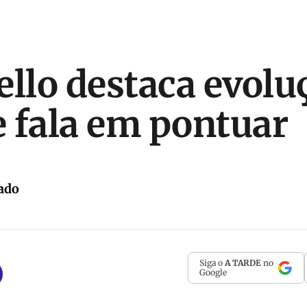
ello destaca evolu
 fala em pontuar
ado
Siga o
A TARDE
no
Google