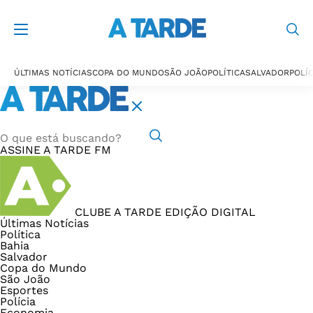
ÚLTIMAS NOTÍCIAS
COPA DO MUNDO
SÃO JOÃO
POLÍTICA
SALVADOR
POLÍC
ASSINE
A TARDE FM
CLUBE A TARDE
EDIÇÃO DIGITAL
Últimas Notícias
Política
Bahia
Salvador
Copa do Mundo
São João
Esportes
Polícia
Economia