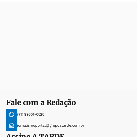
Fale com a Redação
(71) 99601-0020
jornalismoportal@grupoatarde.com.br
Assine
A TARDE