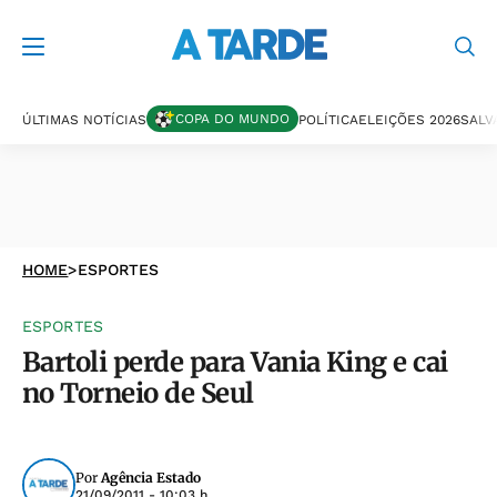
COPA DO MUNDO
ÚLTIMAS NOTÍCIAS
POLÍTICA
ELEIÇÕES 2026
SALV
HOME
>
ESPORTES
ESPORTES
Bartoli perde para Vania King e cai
no Torneio de Seul
Por
Agência Estado
21/09/2011 - 10:03 h