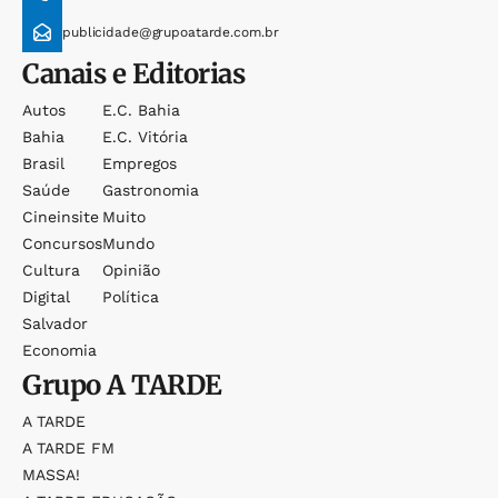
publicidade@grupoatarde.com.br
Canais e Editorias
Autos
E.c. Bahia
Bahia
E.c. Vitória
Brasil
Empregos
Saúde
Gastronomia
Cineinsite
Muito
Concursos
Mundo
Cultura
Opinião
Digital
Política
Salvador
Economia
Grupo
A TARDE
A TARDE
A TARDE FM
MASSA!