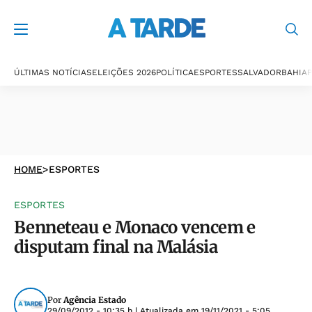
ÚLTIMAS NOTÍCIAS
ELEIÇÕES 2026
POLÍTICA
ESPORTES
SALVADOR
BAHIA
P
HOME
>
ESPORTES
ESPORTES
Benneteau e Monaco vencem e
disputam final na Malásia
Por
Agência Estado
29/09/2012 - 10:35 h
| Atualizada em
19/11/2021 - 5:05