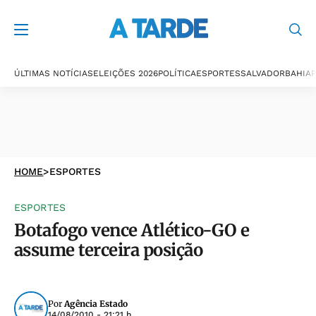
ÚLTIMAS NOTÍCIAS
ELEIÇÕES 2026
POLÍTICA
ESPORTES
SALVADOR
BAHIA
P
HOME
>
ESPORTES
ESPORTES
Botafogo vence Atlético-GO e
assume terceira posição
Por
Agência Estado
14/08/2010 - 21:21 h