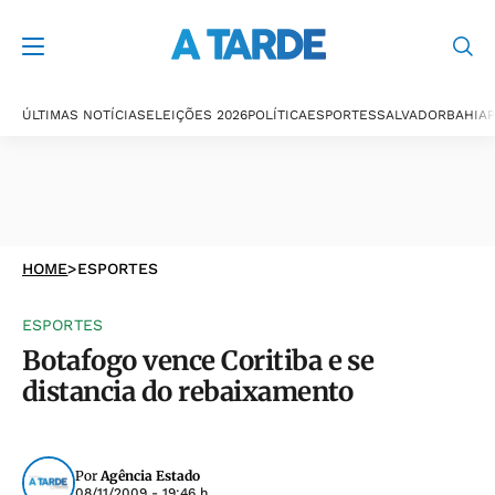
ÚLTIMAS NOTÍCIAS
ELEIÇÕES 2026
POLÍTICA
ESPORTES
SALVADOR
BAHIA
P
HOME
>
ESPORTES
ESPORTES
Botafogo vence Coritiba e se
distancia do rebaixamento
Por
Agência Estado
08/11/2009 - 19:46 h