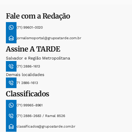
Fale com a Redação
(71) 99601-0020
jornalismoportal@grupoatarde.com.br
Assine
A TARDE
Salvador e Região Metropolitana
(71) 2886-1613
Demais localidades
71 2886-1613
Classificados
(71) 99965-8961
(71) 2886-2683 / Ramal 8526
classificados@grupoatarde.com.br