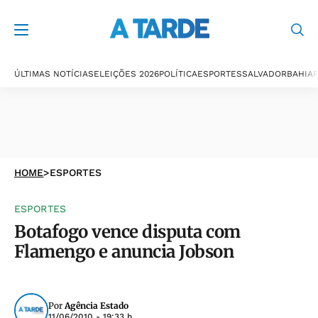
ÚLTIMAS NOTÍCIAS
ELEIÇÕES 2026
POLÍTICA
ESPORTES
SALVADOR
BAHIA
P
HOME
>
ESPORTES
ESPORTES
Botafogo vence disputa com
Flamengo e anuncia Jobson
Por
Agência Estado
11/06/2010 - 19:33 h