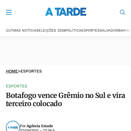
ÚLTIMAS NOTÍCIAS
ELEIÇÕES 2026
POLÍTICA
ESPORTES
SALVADOR
BAHIA
P
HOME
>
ESPORTES
ESPORTES
Botafogo vence Grêmio no Sul e vira
terceiro colocado
Por
Agência Estado
22/09/2011 - 23:19 h