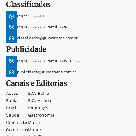
Classificados
(71) 99965-8961
(71) 2886-2683 / Ramal 8526
classificados@grupoatarde.com.br
Publicidade
(71) 2886-2683 / Ramal 8585 | 8586
publicidade@grupoatarde.com.br
Canais e Editorias
Autos
E.c. Bahia
Bahia
E.c. Vitória
Brasil
Empregos
Saúde
Gastronomia
Cineinsite
Muito
Concursos
Mundo