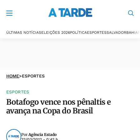
ÚLTIMAS NOTÍCIAS
ELEIÇÕES 2026
POLÍTICA
ESPORTES
SALVADOR
BAHIA
P
HOME
>
ESPORTES
ESPORTES
Botafogo vence nos pênaltis e
avança na Copa do Brasil
Por
Agência Estado
22/03/2012 - 0:42 h