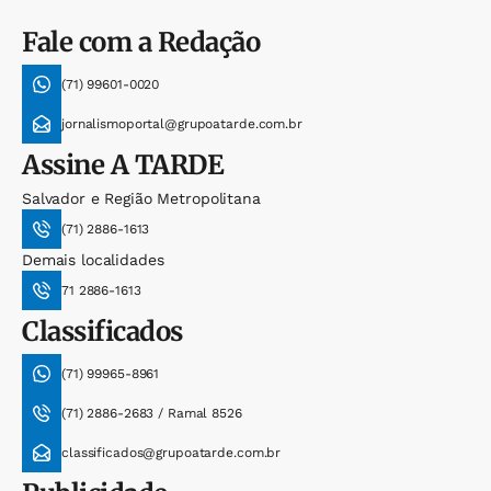
Fale com a Redação
(71) 99601-0020
jornalismoportal@grupoatarde.com.br
Assine
A TARDE
Salvador e Região Metropolitana
(71) 2886-1613
Demais localidades
71 2886-1613
Classificados
(71) 99965-8961
(71) 2886-2683 / Ramal 8526
classificados@grupoatarde.com.br