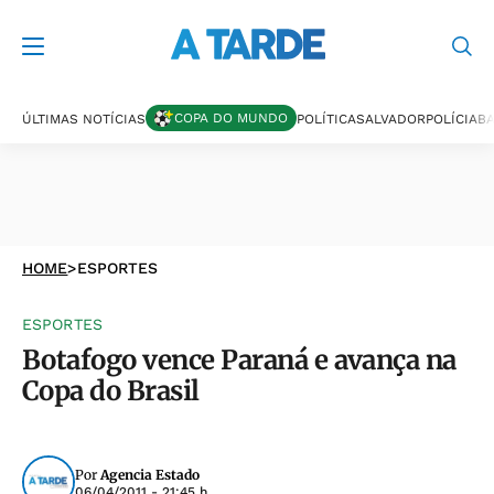
COPA DO MUNDO
ÚLTIMAS NOTÍCIAS
POLÍTICA
SALVADOR
POLÍCIA
BA
HOME
>
ESPORTES
ESPORTES
Botafogo vence Paraná e avança na
Copa do Brasil
Por
Agencia Estado
06/04/2011 - 21:45 h