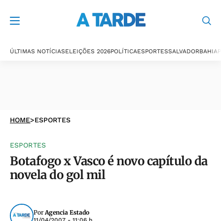
ÚLTIMAS NOTÍCIAS
ELEIÇÕES 2026
POLÍTICA
ESPORTES
SALVADOR
BAHIA
P
HOME
>
ESPORTES
ESPORTES
Botafogo x Vasco é novo capítulo da
novela do gol mil
Por
Agencia Estado
11/04/2007 - 11:06 h