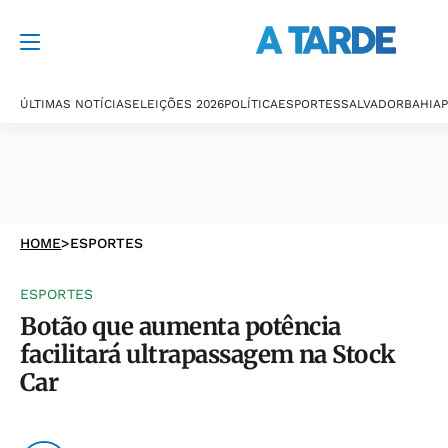
ÚLTIMAS NOTÍCIAS
ELEIÇÕES 2026
POLÍTICA
ESPORTES
SALVADOR
BAHIA
P
HOME
>
ESPORTES
ESPORTES
Botão que aumenta potência
facilitará ultrapassagem na Stock
Car