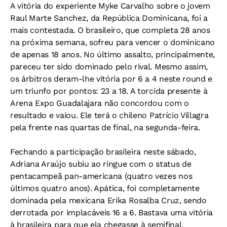
A vitória do experiente Myke Carvalho sobre o jovem
Raul Marte Sanchez, da República Dominicana, foi a
mais contestada. O brasileiro, que completa 28 anos
na próxima semana, sofreu para vencer o dominicano
de apenas 18 anos. No último assalto, principalmente,
pareceu ter sido dominado pelo rival. Mesmo assim,
os árbitros deram-lhe vitória por 6 a 4 neste round e
um triunfo por pontos: 23 a 18. A torcida presente à
Arena Expo Guadalajara não concordou com o
resultado e vaiou. Ele terá o chileno Patrício Villagra
pela frente nas quartas de final, na segunda-feira.
Fechando a participação brasileira neste sábado,
Adriana Araújo subiu ao ringue com o status de
pentacampeã pan-americana (quatro vezes nos
últimos quatro anos). Apática, foi completamente
dominada pela mexicana Erika Rosalba Cruz, sendo
derrotada por implacáveis 16 a 6. Bastava uma vitória
à brasileira para que ela chegasse à semifinal,