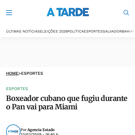
ÚLTIMAS NOTÍCIAS
ELEIÇÕES 2026
POLÍTICA
ESPORTES
SALVADOR
BAHIA
P
HOME
>
ESPORTES
ESPORTES
Boxeador cubano que fugiu durante
o Pan vai para Miami
Por
Agencia Estado
23/02/2009 - 16:40 h