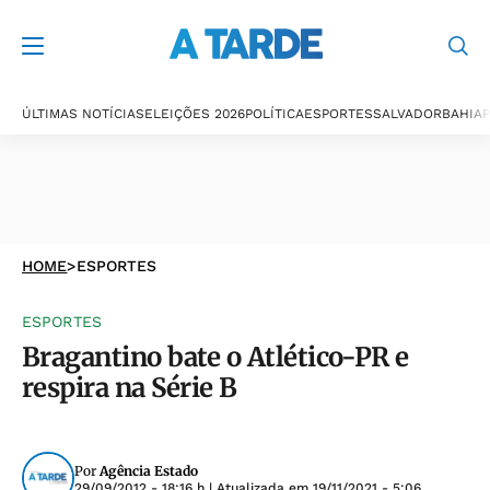
ÚLTIMAS NOTÍCIAS
ELEIÇÕES 2026
POLÍTICA
ESPORTES
SALVADOR
BAHIA
P
HOME
>
ESPORTES
ESPORTES
Bragantino bate o Atlético-PR e
respira na Série B
Por
Agência Estado
29/09/2012 - 18:16 h
| Atualizada em
19/11/2021 - 5:06