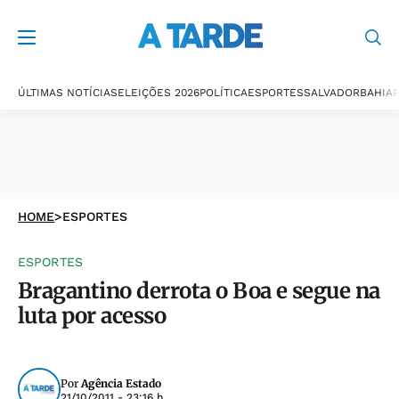
ÚLTIMAS NOTÍCIAS
ELEIÇÕES 2026
POLÍTICA
ESPORTES
SALVADOR
BAHIA
P
HOME
>
ESPORTES
ESPORTES
Bragantino derrota o Boa e segue na
luta por acesso
Por
Agência Estado
21/10/2011 - 23:16 h