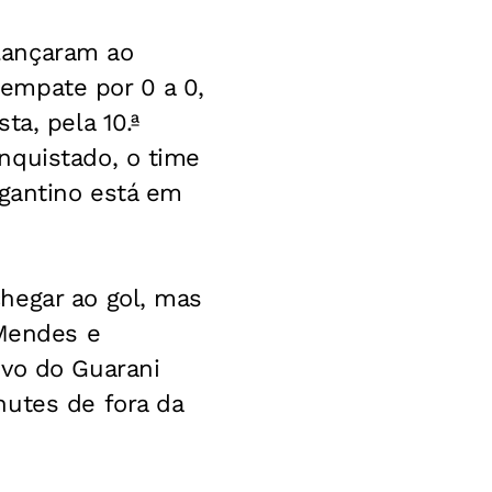
lançaram ao
empate por 0 a 0,
ta, pela 10.ª
nquistado, o time
agantino está em
hegar ao gol, mas
Mendes e
ivo do Guarani
hutes de fora da