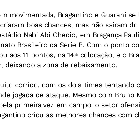
m movimentada, Bragantino e Guarani se 
criaram boas chances, mas não saíram do 
stádio Nabi Abi Chedid, em Bragança Paulis
ato Brasileiro da Série B. Com o ponto co
 aos 11 pontos, na 14.ª colocação, e o Br
z, deixando a zona de rebaixamento.
ito corrido, com os dois times tentando c
de jogada de ataque. Mesmo com Bruno 
pela primeira vez em campo, o setor ofens
ragantino criou as melhores chances com c
.