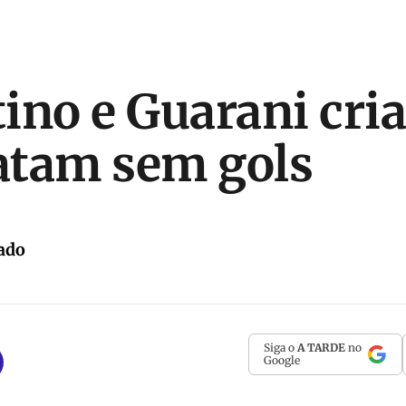
ino e Guarani cri
atam sem gols
ado
Siga o
A TARDE
no
Google