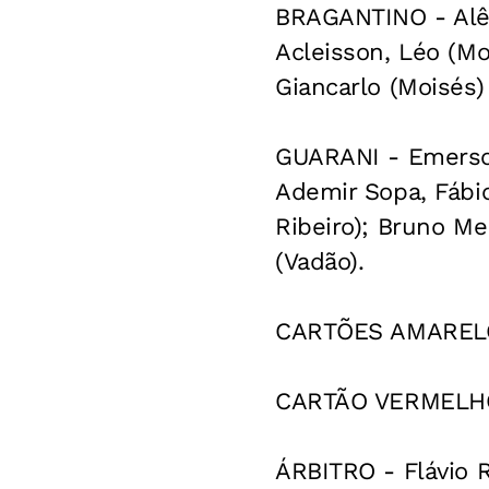
BRAGANTINO - Alê; 
Acleisson, Léo (Mo
Giancarlo (Moisés)
GUARANI - Emerson
Ademir Sopa, Fábi
Ribeiro); Bruno Me
(Vadão).
CARTÕES AMARELOS 
CARTÃO VERMELHO -
ÁRBITRO - Flávio R