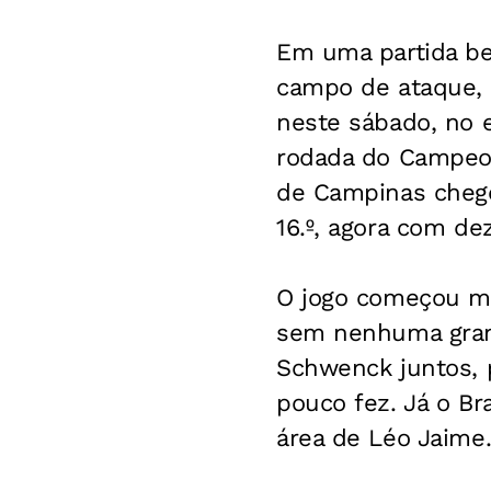
Em uma partida be
campo de ataque, 
neste sábado, no e
rodada do Campeon
de Campinas chegou
16.º, agora com de
O jogo começou mu
sem nenhuma gran
Schwenck juntos, 
pouco fez. Já o B
área de Léo Jaime