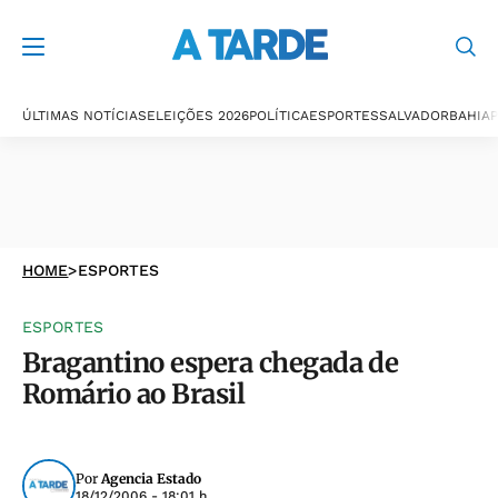
ÚLTIMAS NOTÍCIAS
ELEIÇÕES 2026
POLÍTICA
ESPORTES
SALVADOR
BAHIA
P
HOME
>
ESPORTES
ESPORTES
Bragantino espera chegada de
Romário ao Brasil
Por
Agencia Estado
18/12/2006 - 18:01 h