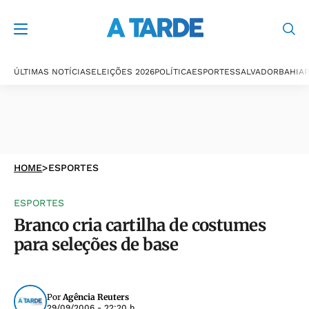
ÚLTIMAS NOTÍCIAS
ELEIÇÕES 2026
POLÍTICA
ESPORTES
SALVADOR
BAHIA
P
HOME
>
ESPORTES
ESPORTES
Branco cria cartilha de costumes
para seleções de base
Por
Agência Reuters
29/09/2006 - 22:20 h