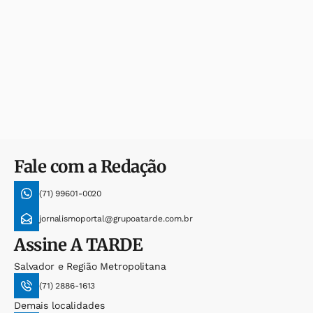
Fale com a Redação
(71) 99601-0020
jornalismoportal@grupoatarde.com.br
Assine
A TARDE
Salvador e Região Metropolitana
(71) 2886-1613
Demais localidades