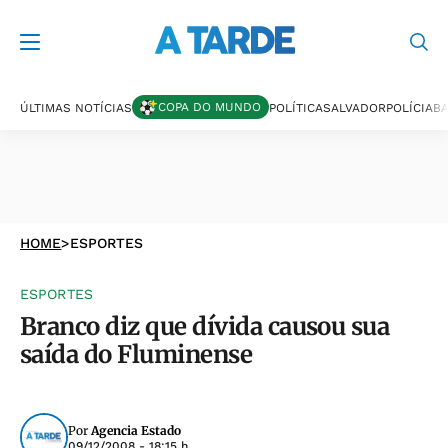
COPA DO MUNDO
ÚLTIMAS NOTÍCIAS
POLÍTICA
SALVADOR
POLÍCIA
BA
HOME
>
ESPORTES
ESPORTES
Branco diz que dívida causou sua
saída do Fluminense
Por
Agencia Estado
09/12/2008 - 18:15 h