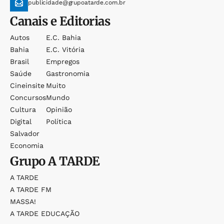
publicidade@grupoatarde.com.br
Canais e Editorias
Autos
E.c. Bahia
Bahia
E.c. Vitória
Brasil
Empregos
Saúde
Gastronomia
Cineinsite
Muito
Concursos
Mundo
Cultura
Opinião
Digital
Política
Salvador
Economia
Grupo
A TARDE
A TARDE
A TARDE FM
MASSA!
A TARDE EDUCAÇÃO