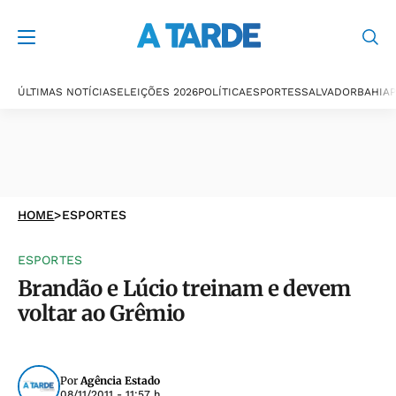
ÚLTIMAS NOTÍCIAS
ELEIÇÕES 2026
POLÍTICA
ESPORTES
SALVADOR
BAHIA
P
HOME
>
ESPORTES
ESPORTES
Brandão e Lúcio treinam e devem
voltar ao Grêmio
Por
Agência Estado
08/11/2011 - 11:57 h