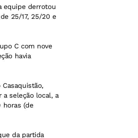
a equipe derrotou
 de 25/17, 25/20 e
Grupo C com nove
eção havia
o Casaquistão,
 a seleção local, a
9 horas (de
que da partida