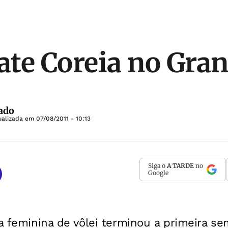
bate Coreia no Gra
ado
ualizada em
07/08/2011 - 10:13
Siga o
A TARDE
no
Google
ra feminina de vôlei terminou a primeira 