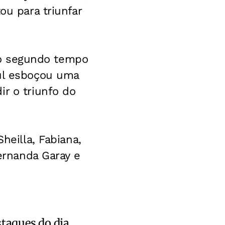
ou para triunfar
 ao segundo tempo
Sul esboçou uma
ir o triunfo do
heilla, Fabiana,
Fernanda Garay e
staques do dia.