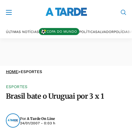
COPA DO MUNDO
ÚLTIMAS NOTÍCIAS
POLÍTICA
SALVADOR
POLÍCIA
BA
HOME
>
ESPORTES
ESPORTES
Brasil bate o Uruguai por 3 x 1
Por
A Tarde On Line
24/01/2007 - 0:03 h