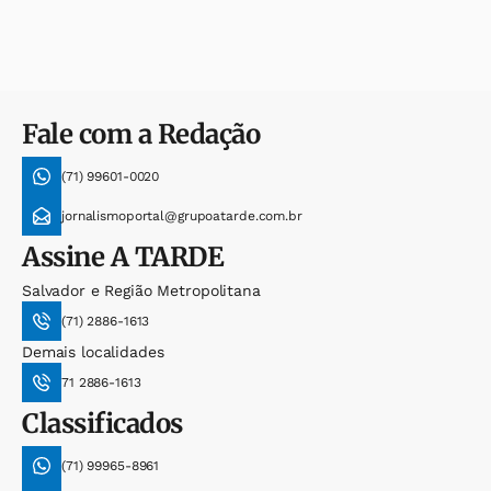
Fale com a Redação
(71) 99601-0020
jornalismoportal@grupoatarde.com.br
Assine
A TARDE
Salvador e Região Metropolitana
(71) 2886-1613
Demais localidades
71 2886-1613
Classificados
(71) 99965-8961