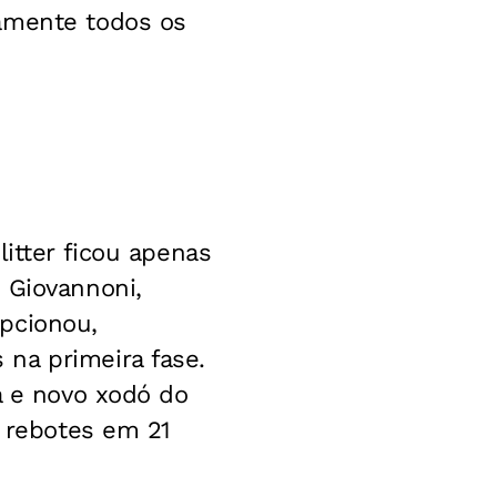
camente todos os
litter ficou apenas
 Giovannoni,
pcionou,
na primeira fase.
a e novo xodó do
o rebotes em 21