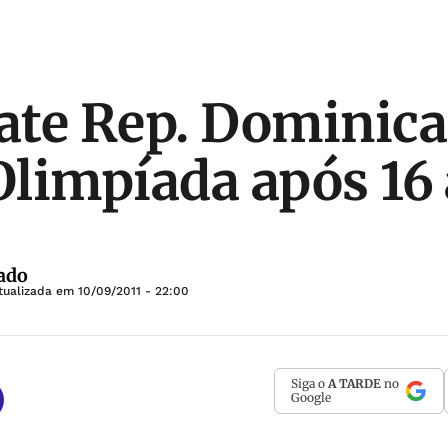
bate Rep. Dominica
 Olimpíada após 16
ado
tualizada em
10/09/2011 - 22:00
Siga o
A TARDE
no
Google