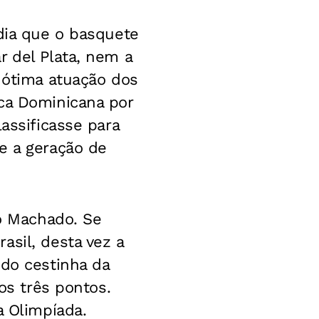
 dia que o basquete
r del Plata, nem a
a ótima atuação dos
ica Dominicana por
assificasse para
e a geração de
ho Machado. Se
asil, desta vez a
 do cestinha da
os três pontos.
a Olimpíada.