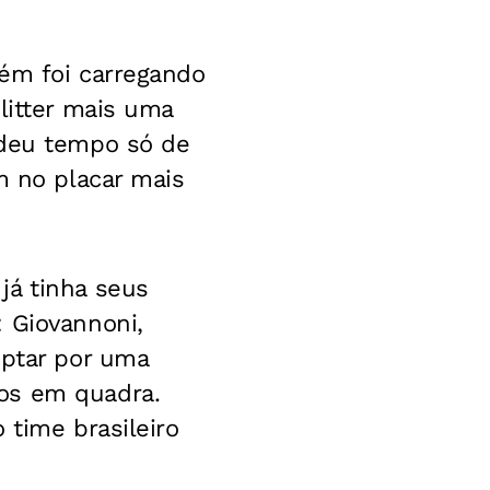
bém foi carregando
litter mais uma
 deu tempo só de
m no placar mais
já tinha seus
 Giovannoni,
optar por uma
os em quadra.
 time brasileiro