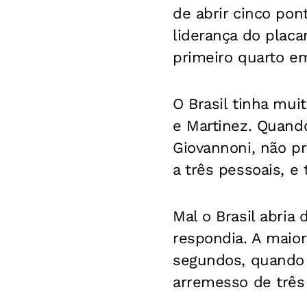
de abrir cinco pont
liderança do placa
primeiro quarto em
O Brasil tinha mu
e Martinez. Quando
Giovannoni, não pr
a três pessoais, e
Mal o Brasil abria
respondia. A maio
segundos, quando 
arremesso de três 