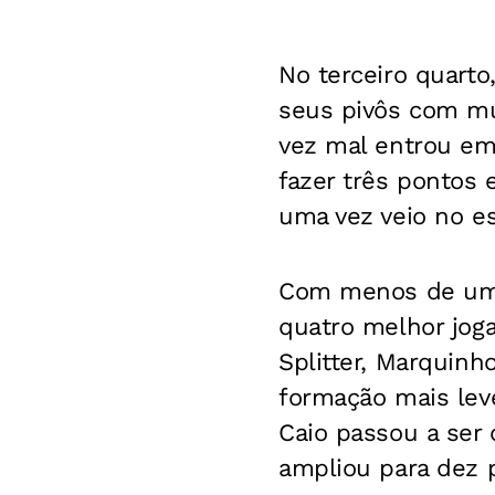
No terceiro quart
seus pivôs com mui
vez mal entrou em
fazer três pontos 
uma vez veio no e
Com menos de um m
quatro melhor jog
Splitter, Marquinh
formação mais lev
Caio passou a ser 
ampliou para dez 