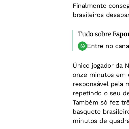
Finalmente conseg
brasileiros desaba
Tudo sobre
Espo
Entre no can
Único jogador da N
onze minutos em qu
responsável pela 
repetindo o seu d
Também só fez três
basquete brasileir
minutos de quadra