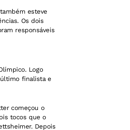
o, também esteve
ências. Os dois
foram responsáveis
-Olímpico. Logo
ltimo finalista e
itter começou o
ois tocos que o
Hettsheimer. Depois