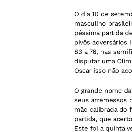
O dia 10 de setemb
masculino brasilei
péssima partida de
pivôs adversários
83 a 76, nas semif
disputar uma Olimp
Oscar isso não aco
O grande nome da c
seus arremessos pr
mão calibrada do f
partida, que acert
Este foi a quinta 