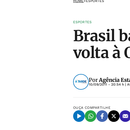
HOME
>
ESPORTES
ESPORTES
Brasil 
volta à
Por
Agência Est
10/09/2011 - 20:54 h
| A
OUÇA
COMPARTILHE