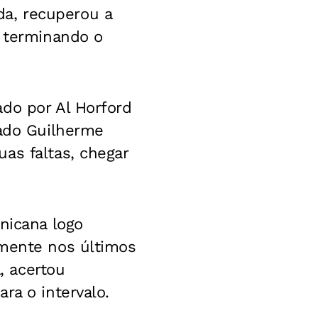
ada, recuperou a
, terminando o
ado por Al Horford
gado Guilherme
as faltas, chegar
nicana logo
amente nos últimos
, acertou
ra o intervalo.