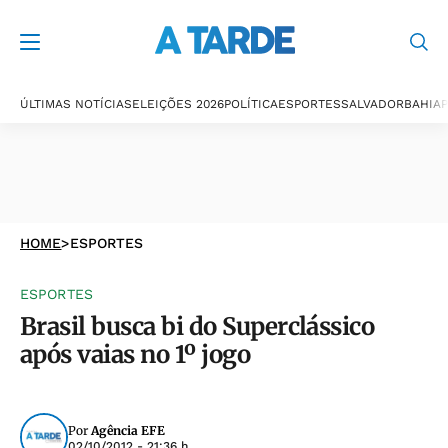
ÚLTIMAS NOTÍCIAS
ELEIÇÕES 2026
POLÍTICA
ESPORTES
SALVADOR
BAHIA
P
HOME
>
ESPORTES
ESPORTES
Brasil busca bi do Superclássico
após vaias no 1º jogo
Por
Agência EFE
02/10/2012 - 21:36 h