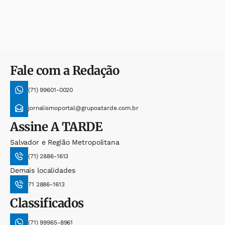
Fale com a Redação
(71) 99601-0020
jornalismoportal@grupoatarde.com.br
Assine
A TARDE
Salvador e Região Metropolitana
(71) 2886-1613
Demais localidades
71 2886-1613
Classificados
(71) 99965-8961