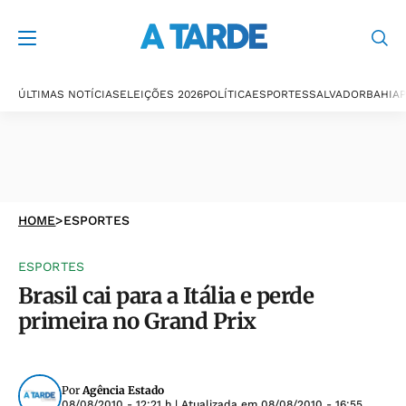
ÚLTIMAS NOTÍCIAS
ELEIÇÕES 2026
POLÍTICA
ESPORTES
SALVADOR
BAHIA
P
HOME
>
ESPORTES
ESPORTES
Brasil cai para a Itália e perde
primeira no Grand Prix
Por
Agência Estado
08/08/2010 - 12:21 h
| Atualizada em
08/08/2010 - 16:55