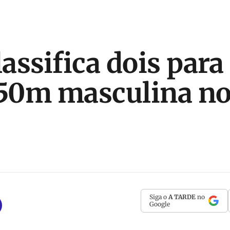
lassifica dois para
 50m masculina n
Siga o
A TARDE
no
Google