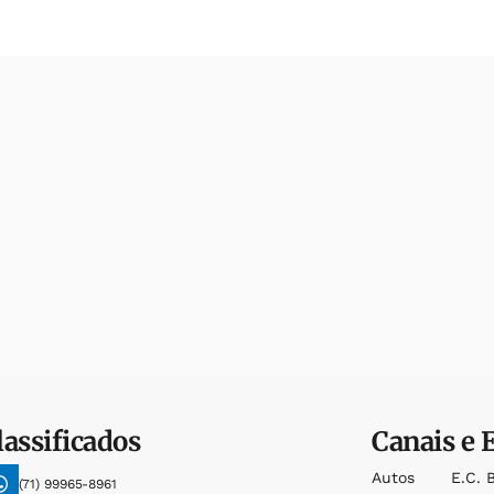
lassificados
Canais e 
Autos
E.c. 
(71) 99965-8961