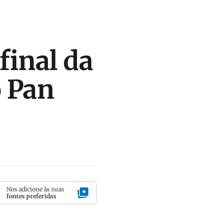
 final da
o Pan
Nos adicione às suas
fontes preferidas