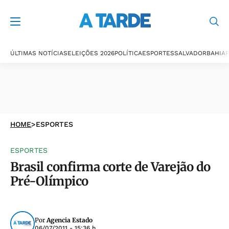
ÚLTIMAS NOTÍCIAS
ELEIÇÕES 2026
POLÍTICA
ESPORTES
SALVADOR
BAHIA
P
HOME
>
ESPORTES
ESPORTES
Brasil confirma corte de Varejão do
Pré-Olímpico
Por
Agencia Estado
06/07/2011 - 15:36 h