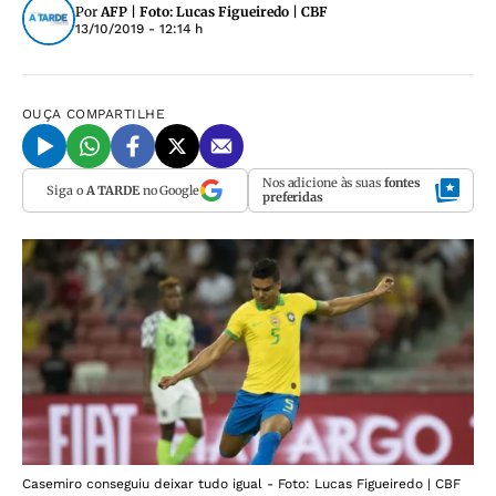
Por
AFP | Foto: Lucas Figueiredo | CBF
13/10/2019 - 12:14 h
OUÇA
COMPARTILHE
Nos adicione às suas
fontes
Siga o
A TARDE
no Google
preferidas
Casemiro conseguiu deixar tudo igual - Foto: Lucas Figueiredo | CBF