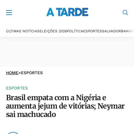
ÚLTIMAS NOTÍCIAS
ELEIÇÕES 2026
POLÍTICA
ESPORTES
SALVADOR
BAHIA
P
HOME
>
ESPORTES
ESPORTES
Brasil empata com a Nigéria e
aumenta jejum de vitórias; Neymar
sai machucado