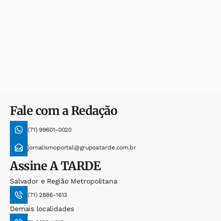
Fale com a Redação
(71) 99601-0020
jornalismoportal@grupoatarde.com.br
Assine
A TARDE
Salvador e Região Metropolitana
(71) 2886-1613
Demais localidades