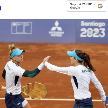
Siga o
A TARDE
no
Google