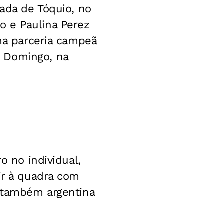
íada de Tóquio, no
o e Paulina Perez
uma parceria campeã
o Domingo, na
o no individual,
ir à quadra com
a também argentina