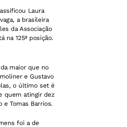
lassificou Laura
aga, a brasileira
les da Associação
tá na 125ª posição.
nda maior que no
emoliner e Gustavo
las, o último set é
e quem atingir dez
o e Tomas Barrios.
mens foi a de