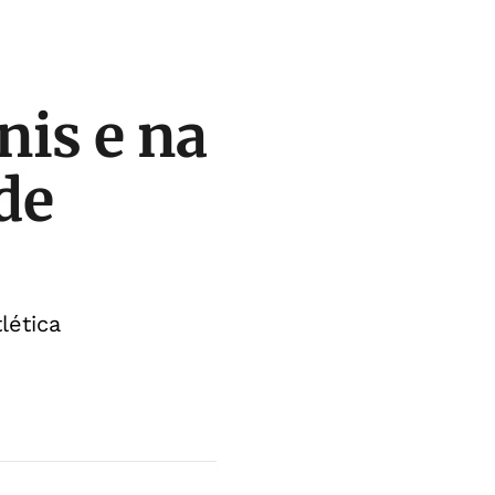
nis e na
de
lética