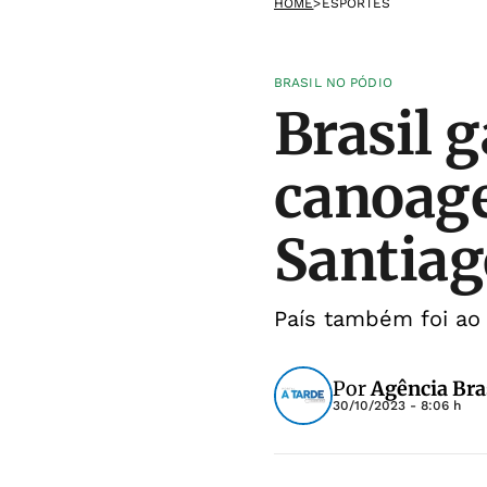
HOME
>
ESPORTES
BRASIL NO PÓDIO
Brasil g
canoage
Santiag
País também foi ao 
Por
Agência Bra
30/10/2023 - 8:06 h