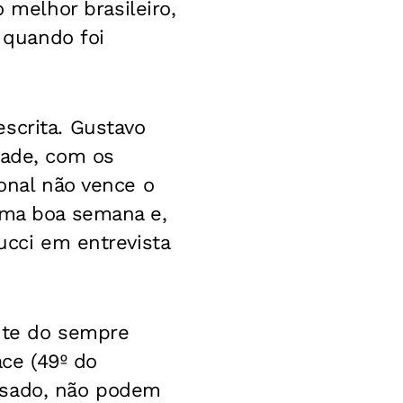
melhor brasileiro,
 quando foi
scrita. Gustavo
dade, com os
ional não vence o
 uma boa semana e,
ucci em entrevista
ante do sempre
ace (49º do
ssado, não podem