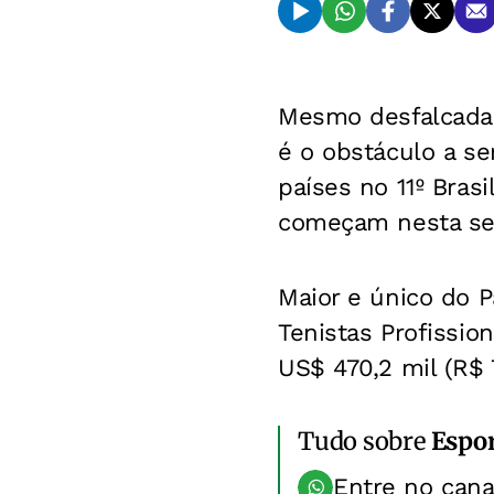
Mesmo desfalcada 
é o obstáculo a se
países no 11º Brasi
começam nesta seg
Maior e único do P
Tenistas Profissio
US$ 470,2 mil (R$ 
Tudo sobre
Espo
Entre no can