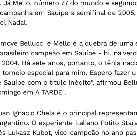
Já Mello, número 77 do mundo e segundo 
ampanha em Sauípe a semifinal de 2005,
el Nadal.
move Bellucci e Mello é a quebra de uma e
brasileiro campeão em Sauípe - bi, na ver
 2004. Há sete anos, portanto, o tênis nac
m torneio especial para mim. Espero fazer
 Sauípe com o título inédito", afirmou Bell
omingo em A TARDE .
an Ignacio Chela é o principal represent
rgentino. O experiente italiano Potito Star
nês Lukasz Kubot, vice-campeão no ano pa