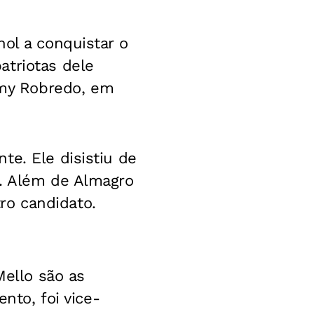
ol a conquistar o
atriotas dele
my Robredo, em
te. Ele disistiu de
o. Além de Almagro
ro candidato.
Mello são as
nto, foi vice-