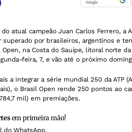
Google
do atual campeão Juan Carlos Ferrero, a 
r superado por brasileiros, argentinos e te
l Open, na Costa do Sauípe, litoral norte da
unda-feira, 7, e vão até o próximo doming
aís a integrar a série mundial 250 da ATP (
nais), o Brasil Open rende 250 pontos ao c
784,7 mil) em premiações.
rtes
em primeira mão!
al do WhatsApp.