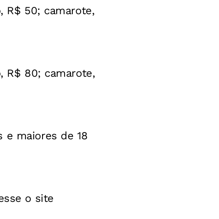
o, R$ 50; camarote,
o, R$ 80; camarote,
s e maiores de 18
esse o site