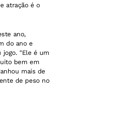
e atração é o
ste ano,
am do ano e
 jogo. "Ele é um
 muito bem em
 ganhou mais de
nente de peso no