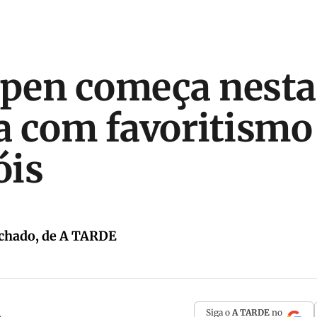
Open começa nesta
 com favoritismo
óis
chado, de A TARDE
Siga o
A TARDE
no