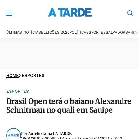
ÚLTIMAS NOTÍCIAS
ELEIÇÕES 2026
POLÍTICA
ESPORTES
SALVADOR
BAHIA
P
HOME
>
ESPORTES
ESPORTES
Brasil Open terá o baiano Alexandre
Schnitman no quali em Sauipe
Por
Aurélio Lima l A TARDE
19/01/2010 - 20:45 h
| Atualizada em
22/01/2021 - 0:00