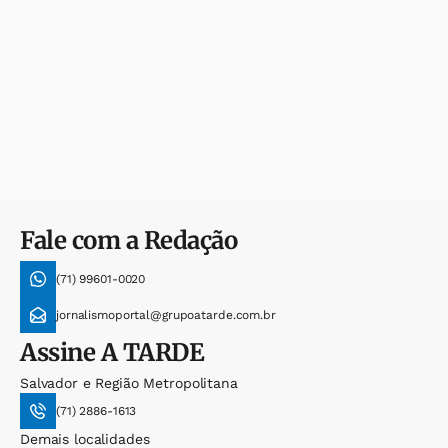
Fale com a Redação
(71) 99601-0020
jornalismoportal@grupoatarde.com.br
Assine
A TARDE
Salvador e Região Metropolitana
(71) 2886-1613
Demais localidades