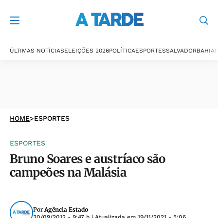
ÚLTIMAS NOTÍCIAS
ELEIÇÕES 2026
POLÍTICA
ESPORTES
SALVADOR
BAHIA
P
HOME
>
ESPORTES
ESPORTES
Bruno Soares e austríaco são
campeões na Malásia
Por
Agência Estado
30/09/2012 - 9:47 h
| Atualizada em
19/11/2021 - 5:06