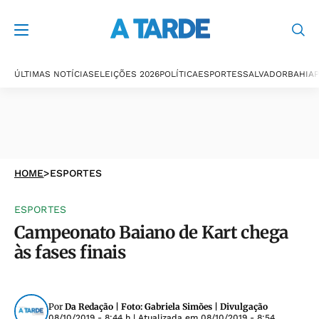
ÚLTIMAS NOTÍCIAS
ELEIÇÕES 2026
POLÍTICA
ESPORTES
SALVADOR
BAHIA
P
HOME
>
ESPORTES
ESPORTES
Campeonato Baiano de Kart chega
às fases finais
Por
Da Redação | Foto: Gabriela Simões | Divulgação
08/10/2019 - 8:44 h
| Atualizada em
08/10/2019 - 8:54