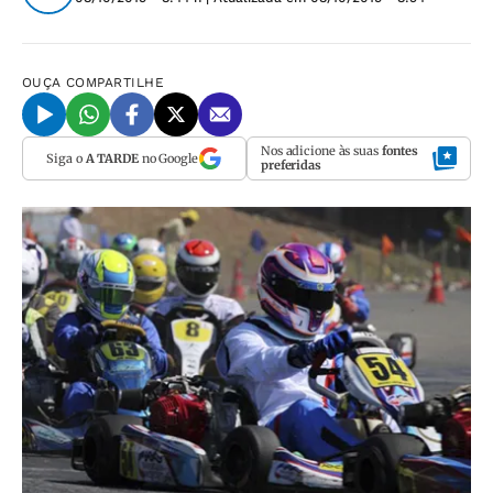
OUÇA
COMPARTILHE
Nos adicione às suas
fontes
Siga o
A TARDE
no Google
preferidas