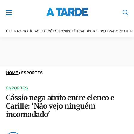
ÚLTIMAS NOTÍCIAS
ELEIÇÕES 2026
POLÍTICA
ESPORTES
SALVADOR
BAHIA
P
HOME
>
ESPORTES
ESPORTES
Cássio nega atrito entre elenco e
Carille: 'Não vejo ninguém
incomodado'