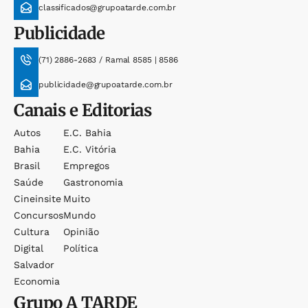
classificados@grupoatarde.com.br
Publicidade
(71) 2886-2683 / Ramal 8585 | 8586
publicidade@grupoatarde.com.br
Canais e Editorias
Autos
E.c. Bahia
Bahia
E.c. Vitória
Brasil
Empregos
Saúde
Gastronomia
Cineinsite
Muito
Concursos
Mundo
Cultura
Opinião
Digital
Política
Salvador
Economia
Grupo
A TARDE